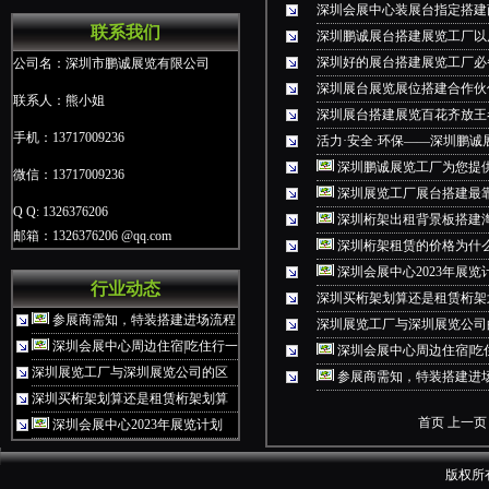
深圳会展中心装展台指定搭建
联系我们
深圳鹏诚展台搭建展览工厂以
深圳好的展台搭建展览工厂必
公司名：深圳市鹏诚展览有限公司
深圳展台展览展位搭建合作伙
联系人：熊小姐
深圳展台搭建展览百花齐放王
手机：13717009236
活力·安全·环保——深圳鹏
深圳鹏诚展览工厂为您提
微信：13717009236
深圳展览工厂展台搭建最
Q Q: 1326376206
深圳桁架出租背景板搭建淘
邮箱：1326376206 @qq.com
深圳桁架租赁的价格为什
深圳会展中心2023年展
行业动态
深圳买桁架划算还是租赁桁架
参展商需知，特装搭建进场流程
深圳展览工厂与深圳展览公司
深圳会展中心周边住宿|吃住行一
深圳会展中心周边住宿|吃
深圳展览工厂与深圳展览公司的区
参展商需知，特装搭建进
深圳买桁架划算还是租赁桁架划算
首页
上一页
深圳会展中心2023年展览计划
版权所