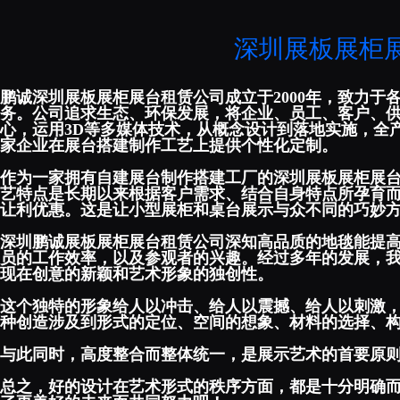
深圳展板展柜
鹏诚
深圳展板展柜展台租赁公司
成立于2000年，致力
务。公司追求生态、环保发展，将企业、员工、客户、
心，运用3D等多媒体技术，从概念设计到落地实施，全
家企业在展台搭建制作工艺上提供个性化定制。
作为一家拥有自建展台制作搭建工厂的深圳展板展柜展
艺特点是长期以来根据客户需求、结合自身特点所孕育
让利优惠。这是让小型展柜和桌台展示与众不同的巧妙
深圳鹏诚展板展柜展台租赁公司
深知高品质的地毯能提
员的工作效率，以及参观者的兴趣。经过多年的发展，
现在创意的新颖和艺术形象的独创性。
这个独特的形象给人以冲击、给人以震撼、给人以刺激
种创造涉及到形式的定位、空间的想象、材料的选择、
与此同时，高度整合而整体统一，是展示艺术的首要原
总之，好的设计在艺术形式的秩序方面，都是十分明确